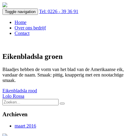
Tel: 0226 - 39 36 91
Toggle navigation
Home
Over ons bedrijf
Contact
Eikenbladsla groen
Blaadjes hebben de vorm van het blad van de Amerikaanse eik,
vandaar de naam. Smaak: pittig, knapperig met een nootachtige
smaak.
Bericht
Eikenbladsla rood
Lolo Rossa
navigatie
Archieven
maart 2016