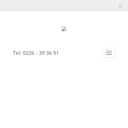
Tel: 0226 - 39 36 91
TOGGLE N
WELKOM OP DE
SITE VAN B4